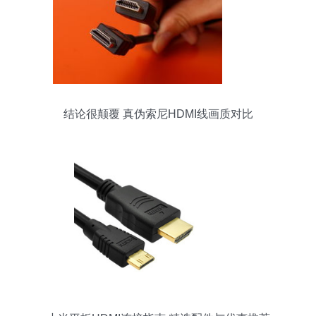
结论很颠覆 真伪索尼HDMI线画质对比