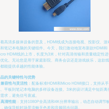
随着高清多媒体设备的普及，HDMI线成为连接电视、投影仪、游
机和笔记本电脑的关键组件。今天，我们激动地宣布新款HDMI和
icro HDMI线的上市，长度为3米，针对高清传输和质量稳定性
了优化。无论您是用于家庭影院、商务会议还是游戏娱乐，这款
材都能提供卓越的性能体验。
产品的关键特性与优势
.
兼容性与灵活性
：配备标准HDMI和Micro HDMI接口，支持从手
机、平板到笔记本电脑的多样设备连接。3米的设计满足中短距离
输需求，避免信号衰减。
.
高清性能
：支持1080P全高清和4K分辨率输出，动态自动调节
率，确保导航时场景流畅无色差和音频同步问题。