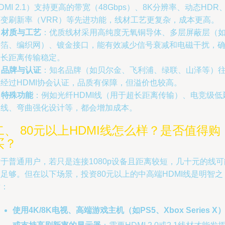
DMI 2.1）支持更高的带宽（48Gbps）、8K分辨率、动态HDR
可变刷新率（VRR）等先进功能，线材工艺更复杂，成本更高。
.
材质与工艺
：优质线材采用高纯度无氧铜导体、多层屏蔽层（
铝箔、编织网）、镀金接口，能有效减少信号衰减和电磁干扰，
保长距离传输稳定。
.
品牌与认证
：知名品牌（如贝尔金、飞利浦、绿联、山泽等）
往经过HDMI协会认证，品质有保障，但溢价也较高。
.
特殊功能
：例如光纤HDMI线（用于超长距离传输）、电竞级低
迟线、弯曲强化设计等，都会增加成本。
二、 80元以上HDMI线怎么样？是否值得购
买？
于普通用户，若只是连接1080p设备且距离较短，几十元的线可
足够。但在以下场景，投资80元以上的中高端HDMI线是明智之
举：
使用4K/8K电视、高端游戏主机（如PS5、Xbox Series X