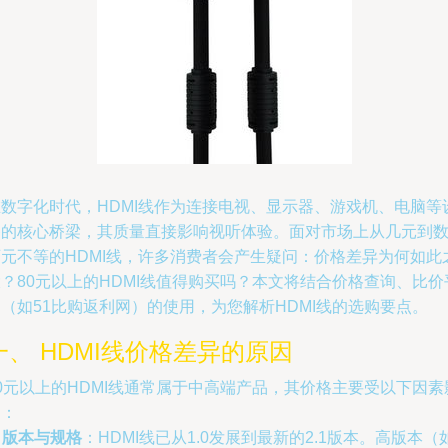
在数字化时代，HDMI线作为连接电视、显示器、游戏机、电脑等
备的核心桥梁，其质量直接影响视听体验。面对市场上从几元到
百元不等的HDMI线，许多消费者会产生疑问：价格差异为何如此
？80元以上的HDMI线值得购买吗？本文将结合价格查询、比价
（如51比购返利网）的使用，为您解析HDMI线的选购要点。
一、 HDMI线价格差异的原因
0元以上的HDMI线通常属于中高端产品，其价格主要受以下因素
响：
.
版本与规格
：HDMI线已从1.0发展到最新的2.1版本。高版本（