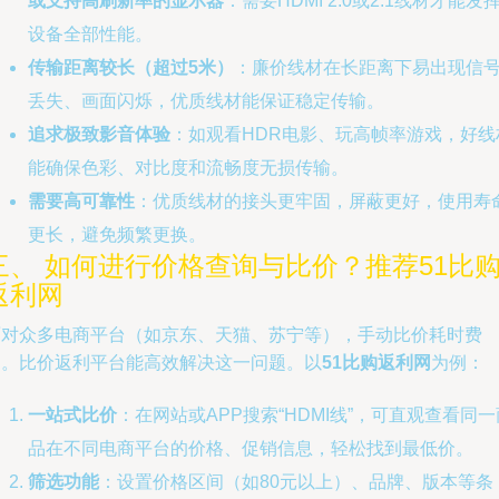
或支持高刷新率的显示器
：需要HDMI 2.0或2.1线材才能发
设备全部性能。
传输距离较长（超过5米）
：廉价线材在长距离下易出现信
丢失、画面闪烁，优质线材能保证稳定传输。
追求极致影音体验
：如观看HDR电影、玩高帧率游戏，好线
能确保色彩、对比度和流畅度无损传输。
需要高可靠性
：优质线材的接头更牢固，屏蔽更好，使用寿
更长，避免频繁更换。
三、 如何进行价格查询与比价？推荐51比
返利网
面对众多电商平台（如京东、天猫、苏宁等），手动比价耗时费
力。比价返利平台能高效解决这一问题。以
51比购返利网
为例：
一站式比价
：在网站或APP搜索“HDMI线”，可直观查看同一
品在不同电商平台的价格、促销信息，轻松找到最低价。
筛选功能
：设置价格区间（如80元以上）、品牌、版本等条