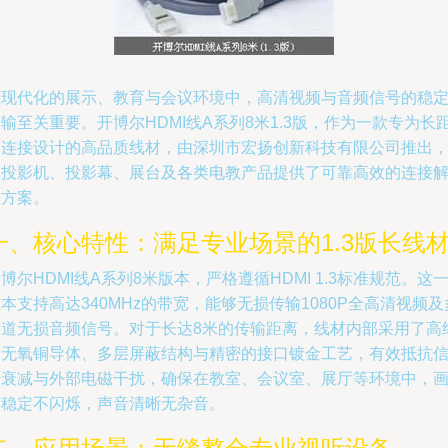
在现代化的展示、教育与会议环境中，高清视频与音频信号的稳
输至关重要。开博尔HDMI线A系列8米1.3版，作为一款专为长
离连接设计的高品质线材，由深圳市宏扬创新科技有限公司推出
为投影机、投影幕、展台及各类电教产品提供了可靠高效的连接
决方案。
一、核心特性：满足专业场景的1.3版长线
博尔HDMI线A系列8米版本，严格遵循HDMI 1.3标准规范。这
本支持高达340MHz的带宽，能够无损传输1080P全高清视频及
声道无损音频信号。对于长达8米的传输距离，线材内部采用了高
度无氧铜导体、多层屏蔽结构与精密的接口镀金工艺，有效抵抗
号衰减与外部电磁干扰，确保在教室、会议室、展厅等环境中，
面稳定不闪烁，声音清晰无杂音。