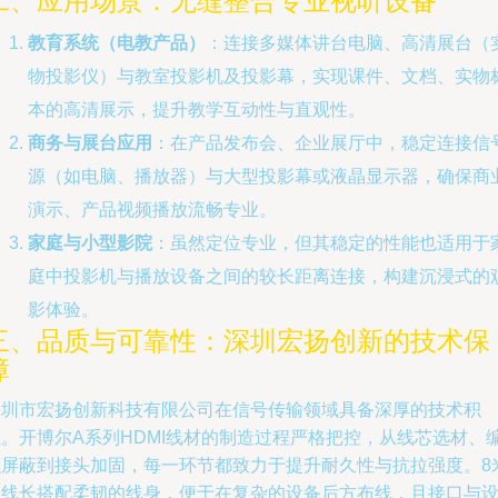
二、应用场景：无缝整合专业视听设备
教育系统（电教产品）
：连接多媒体讲台电脑、高清展台（
物投影仪）与教室投影机及投影幕，实现课件、文档、实物
本的高清展示，提升教学互动性与直观性。
商务与展台应用
：在产品发布会、企业展厅中，稳定连接信
源（如电脑、播放器）与大型投影幕或液晶显示器，确保商
演示、产品视频播放流畅专业。
家庭与小型影院
：虽然定位专业，但其稳定的性能也适用于
庭中投影机与播放设备之间的较长距离连接，构建沉浸式的
影体验。
三、品质与可靠性：深圳宏扬创新的技术保
障
深圳市宏扬创新科技有限公司在信号传输领域具备深厚的技术积
累。开博尔A系列HDMI线材的制造过程严格把控，从线芯选材、
织屏蔽到接头加固，每一环节都致力于提升耐久性与抗拉强度。8
的线长搭配柔韧的线身，便于在复杂的设备后方布线，且接口与