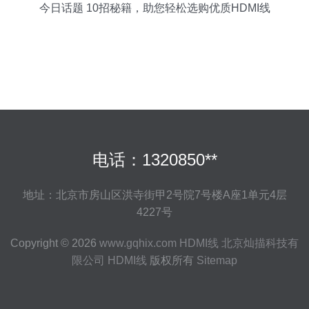
今日话题 10招秘籍，助您轻松选购优质HDMI线
电话：1320850**
地址：北京市房山区洪寺街甲2号院7号楼A座1单元4层
4227号
Copyright © 2026
www.gqhix.com
HDMI线
北京灿描科技有
限公司
HDMI线
版权所有
Sitemap