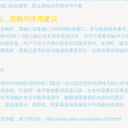
备端口贴合紧密，防止因松动导致信号中断。
四、选购与使用建议
在选购时，需确认设备接口为HDMI标准接口，并与线材版本兼容
然HDMI 1.3版已能出色支持全高清信号，但对于需要传输4K分
率的新设备，用户可关注开博尔更新的高版本系列。使用时，建
理顺线材，避免过度弯折或与电源线紧密并行，以保持最佳传输
能。
##
博尔HDMI线A系列8米1.3版是一款以稳定性和实用性为核心的
业连接线。它如同一条可靠的数据高速公路，在各种需要长距离
清信号传输的专业与教育场景中，默默保障着视听内容的完美呈
现，是连接展台、投影机、投影幕及电教系统不可或缺的优质组
件。
若转载，请注明出处：http://www.gqhix.com/product/24.html